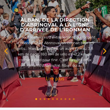
ALBAN, DE LA DIRECTION
D’ABRINOVAL À LA LIGNE
D’ARRIVÉE DE L’IRONMAN
"Ce sont les heures d'entraînement qui forgent
le mental."Chez Abrinoval, on connaît bien les
défis... Mais celui-ci, c'est un autre niveau. 3,8
km de nage, 180 km de vélo et 42,2 km de
course à pied pour finir. C'est l'un des deux
gérants d'Abrinoval, Alban qui a...
Lire plus