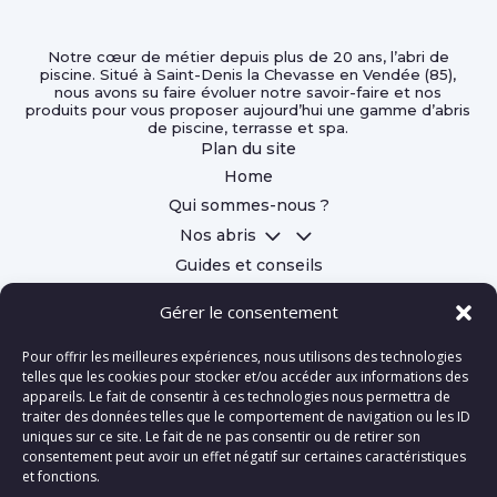
Notre cœur de métier depuis plus de 20 ans, l’abri de
piscine. Situé à Saint-Denis la Chevasse en Vendée (85),
nous avons su faire évoluer notre savoir-faire et nos
produits pour vous proposer aujourd’hui une gamme d’abris
de piscine, terrasse et spa.
Plan du site
Home
Qui sommes-nous ?
3
Nos abris
Guides et conseils
Contact
Gérer le consentement

Pour offrir les meilleures expériences, nous utilisons des technologies
telles que les cookies pour stocker et/ou accéder aux informations des

appareils. Le fait de consentir à ces technologies nous permettra de

traiter des données telles que le comportement de navigation ou les ID
uniques sur ce site. Le fait de ne pas consentir ou de retirer son
consentement peut avoir un effet négatif sur certaines caractéristiques
et fonctions.