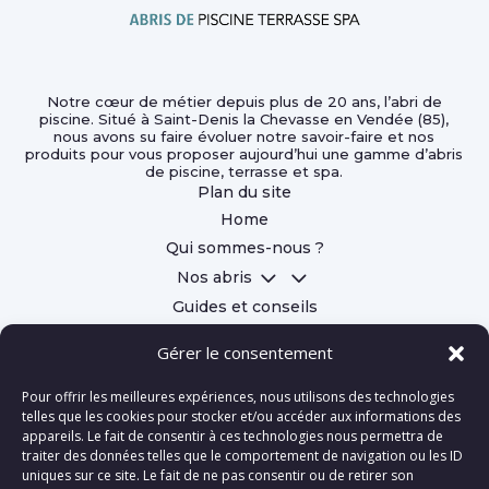
Notre cœur de métier depuis plus de 20 ans, l’abri de
piscine. Situé à Saint-Denis la Chevasse en Vendée (85),
nous avons su faire évoluer notre savoir-faire et nos
produits pour vous proposer aujourd’hui une gamme d’abris
de piscine, terrasse et spa.
Plan du site
Home
Qui sommes-nous ?
3
Nos abris
Guides et conseils
Contact
Gérer le consentement

Pour offrir les meilleures expériences, nous utilisons des technologies
telles que les cookies pour stocker et/ou accéder aux informations des

appareils. Le fait de consentir à ces technologies nous permettra de

traiter des données telles que le comportement de navigation ou les ID
uniques sur ce site. Le fait de ne pas consentir ou de retirer son