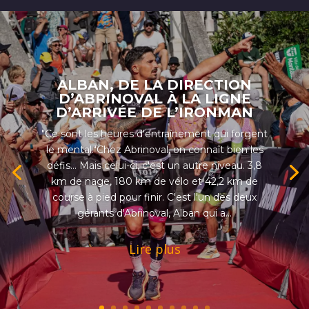
ALBAN, DE LA DIRECTION
D’ABRINOVAL À LA LIGNE
D’ARRIVÉE DE L’IRONMAN
"Ce sont les heures d'entraînement qui forgent
le mental."Chez Abrinoval, on connaît bien les
défis... Mais celui-ci, c'est un autre niveau. 3,8
km de nage, 180 km de vélo et 42,2 km de
course à pied pour finir. C'est l'un des deux
gérants d'Abrinoval, Alban qui a...
Lire plus