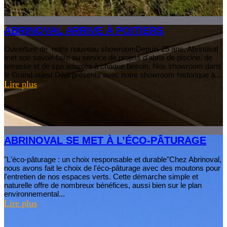
ABRINOVAL ARRIVE À POITIERS
Ouverture de notre nouveau showroomDepuis 25 ans, Abrinoval
met son savoir-faire au service de projets d'abris de piscine, de
terrasse et de spa adaptés à chaque besoin. Nos showroom dans
le Grand ouest Déjà présents avec notre showroom historique à...
Lire plus
ABRINOVAL SE MET À L’ÉCO-PÂTURAGE
"L'éco-pâturage : un choix responsable et durable"Chez Abrinoval,
nous avons fait le choix de l'éco-pâturage avec des moutons pour
l'entretien de nos espaces verts. Cette démarche simple et
naturelle offre de nombreux bénéfices, aussi bien sur le plan
environnemental...
Lire plus