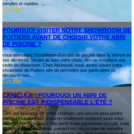
simples et rapides. ...
Lire plus
POURQUOI VISITER NOTRE SHOWROOM DE
POITIERS AVANT DE CHOISIR VOTRE ABRI
DE PISCINE ?
vous envisagez l'installation d'un abri de piscine dans la Vienne ou
ses alentours ?Avant de faire votre choix, rien ne remplace une
visite en showroom. Chez Abrinoval, nous avons ouvert notre
showroom de Poitiers afin de permettre aux particuliers de
découvrir nos...
Lire plus
CANICULE : POURQUOI UN ABRI DE
PISCINE EST INDISPENSABLE L’ÉTÉ ?
Lors des épisodes de fortes chaleurs, une piscine peut perdre
plusieurs centimètres d’eau en seulement quelques jours sous
l’effet de l’évaporation. Cette perte d’eau représente un coût, mais
également une contrainte, puisqu’il est nécessaire de remettre
régulièrement de l’eau dans le bassin afin de maintenir un niveau