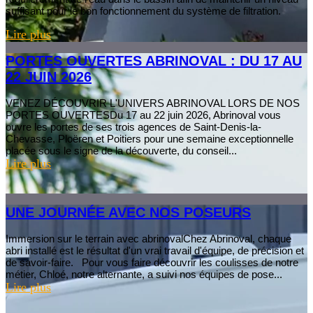
suffisant pour le bon fonctionnement du système de filtration.
Lire plus
PORTES OUVERTES ABRINOVAL : DU 17 AU
22 JUIN 2026
VENEZ DÉCOUVRIR L'UNIVERS ABRINOVAL LORS DE NOS
PORTES OUVERTESDu 17 au 22 juin 2026, Abrinoval vous
ouvre les portes de ses trois agences de Saint-Denis-la-
Chevasse, Ploëren et Poitiers pour une semaine exceptionnelle
placée sous le signe de la découverte, du conseil...
Lire plus
UNE JOURNÉE AVEC NOS POSEURS
Immersion sur le terrain avec abrinovalChez Abrinoval, chaque
abri installé est le résultat d'un vrai travail d'équipe, de précision et
de savoir-faire. Pour vous faire découvrir les coulisses de notre
métier, Chloé, notre alternante, a suivi nos équipes de pose...
Lire plus