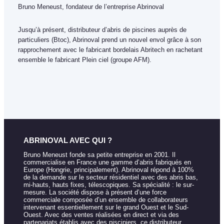
Bruno Meneust, fondateur de l’entreprise Abrinoval
Jusqu’à présent, distributeur d’abris de piscines auprès de
particuliers (Btoc), Abrinoval prend un nouvel envol grâce à son
rapprochement avec le fabricant bordelais Abritech en rachetant
ensemble le fabricant Plein ciel (groupe AFM).
ABRINOVAL AVEC QUI ?
Bruno Meneust fonde sa petite entreprise en 2001. Il
commercialise en France une gamme d’abris fabriqués en
Europe (Hongrie, principalement). Abrinoval répond à 100%
de la demande sur le secteur résidentiel avec des abris bas,
mi-hauts, hauts fixes, télescopiques. Sa spécialité : le sur-
mesure. La société dispose à présent d’une force
commerciale composée d’un ensemble de collaborateurs
intervenant essentiellement sur le grand Ouest et le Sud-
Ouest. Avec des ventes réalisées en direct et via des
partenariats établis avec des pisciniers, ce distributeur