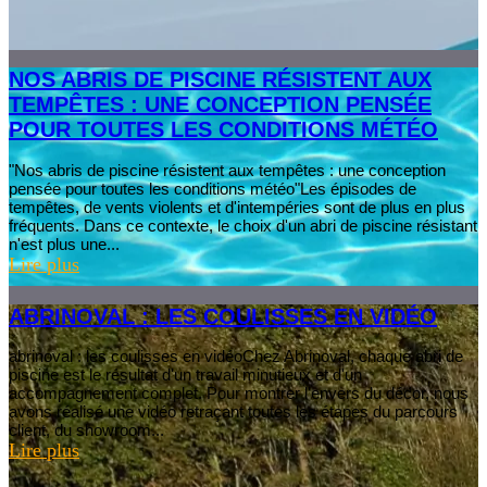
NOS ABRIS DE PISCINE RÉSISTENT AUX
TEMPÊTES : UNE CONCEPTION PENSÉE
POUR TOUTES LES CONDITIONS MÉTÉO
"Nos abris de piscine résistent aux tempêtes : une conception
pensée pour toutes les conditions météo"Les épisodes de
tempêtes, de vents violents et d'intempéries sont de plus en plus
fréquents. Dans ce contexte, le choix d'un abri de piscine résistant
n'est plus une...
Lire plus
ABRINOVAL : LES COULISSES EN VIDÉO
abrinoval : les coulisses en vidéoChez Abrinoval, chaque abri de
piscine est le résultat d'un travail minutieux et d'un
accompagnement complet. Pour montrer l'envers du décor, nous
avons réalisé une vidéo retraçant toutes les étapes du parcours
client, du showroom...
Lire plus