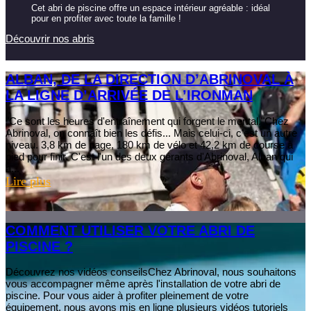
Cet abri de piscine offre un espace intérieur agréable : idéal
pour en profiter avec toute la famille !
Découvrir nos abris
ALBAN, DE LA DIRECTION D’ABRINOVAL À
LA LIGNE D’ARRIVÉE DE L’IRONMAN
"Ce sont les heures d'entraînement qui forgent le mental."Chez
Abrinoval, on connaît bien les défis... Mais celui-ci, c'est un autre
niveau. 3,8 km de nage, 180 km de vélo et 42,2 km de course à
pied pour finir. C'est l'un des deux gérants d'Abrinoval, Alban qui
a...
Lire plus
COMMENT UTILISER VOTRE ABRI DE
PISCINE ?
Découvrez nos vidéos conseilsChez Abrinoval, nous souhaitons
vous accompagner même après l'installation de votre abri de
piscine. Pour vous aider à profiter pleinement de votre
équipement, nous avons mis en ligne plusieurs vidéos tutoriels