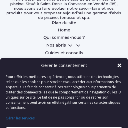
piscine. Situé à Saint-Denis la Chevasse en Vendée (85),
nous avons su faire évoluer notre savoir-faire et nos
produits pour vous proposer aujourd’hui une gamme d’abris
de piscine, terrasse et spa.
Plan du site
Home
Qui sommes-nous ?
3
Nos abris
Guides et conseils
Contact
Gérer le consentement

Pour offrir les meilleures expériences, nous utilisons des technologies
telles que les cookies pour stocker et/ou accéder aux informations des

appareils. Le fait de consentir à ces technologies nous permettra de

traiter des données telles que le comportement de navigation ou les ID
uniques sur ce site. Le fait de ne pas consentir ou de retirer son
consentement peut avoir un effet négatif sur certaines caractéristiques
et fonctions.
Gérer les services
Conditions générales de vente