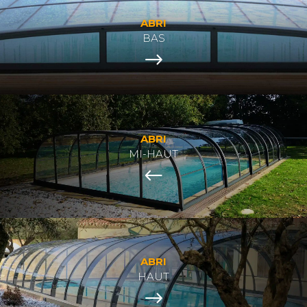
ABRI
BAS
$
ABRI
MI-HAUT
#
ABRI
HAUT
$